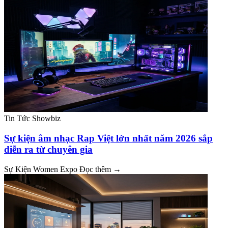
Tin Tức Showbiz
Sự kiện âm nhạc Rap Việt lớn nhất năm 2026 sắp
diễn ra từ chuyên gia
Sự Kiện Women Expo
Đọc thêm →