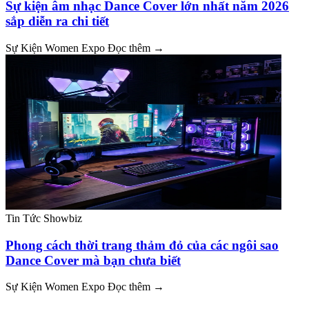
Sự kiện âm nhạc Dance Cover lớn nhất năm 2026
sắp diễn ra chi tiết
Sự Kiện Women Expo
Đọc thêm →
Tin Tức Showbiz
Phong cách thời trang thảm đỏ của các ngôi sao
Dance Cover mà bạn chưa biết
Sự Kiện Women Expo
Đọc thêm →