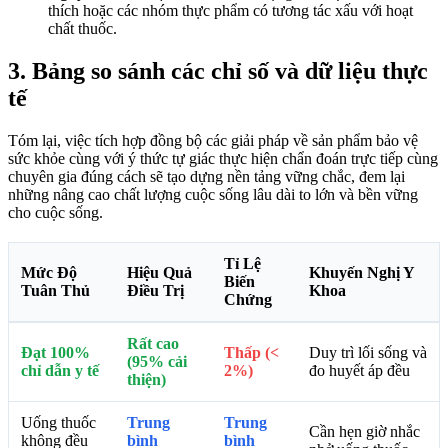
thích hoặc các nhóm thực phẩm có tương tác xấu với hoạt
chất thuốc.
3. Bảng so sánh các chỉ số và dữ liệu thực
tế
Tóm lại, việc tích hợp đồng bộ các giải pháp về sản phẩm bảo vệ
sức khỏe cùng với ý thức tự giác thực hiện chẩn đoán trực tiếp cùng
chuyên gia đúng cách sẽ tạo dựng nền tảng vững chắc, đem lại
những nâng cao chất lượng cuộc sống lâu dài to lớn và bền vững
cho cuộc sống.
Tỉ Lệ
Mức Độ
Hiệu Quả
Khuyến Nghị Y
Biến
Tuân Thủ
Điều Trị
Khoa
Chứng
Rất cao
Đạt 100%
Thấp (<
Duy trì lối sống và
(95% cải
chỉ dẫn y tế
2%)
đo huyết áp đều
thiện)
Uống thuốc
Trung
Trung
Cần hẹn giờ nhắc
không đều
bình
bình