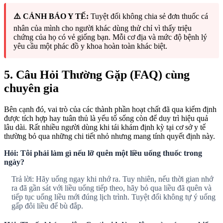
⚠️ CẢNH BÁO Y TẾ:
Tuyệt đối không chia sẻ đơn thuốc cá
nhân của mình cho người khác dùng thử chỉ vì thấy triệu
chứng của họ có vẻ giống bạn. Mỗi cơ địa và mức độ bệnh lý
yêu cầu một phác đồ y khoa hoàn toàn khác biệt.
5. Câu Hỏi Thường Gặp (FAQ) cùng
chuyên gia
Bên cạnh đó, vai trò của các thành phần hoạt chất đã qua kiểm định
được tích hợp hay tuân thủ là yếu tố sống còn để duy trì hiệu quả
lâu dài. Rất nhiều người dùng khi tái khám định kỳ tại cơ sở y tế
thường bỏ qua những chi tiết nhỏ nhưng mang tính quyết định này.
Hỏi: Tôi phải làm gì nếu lỡ quên một liều uống thuốc trong
ngày?
Trả lời: Hãy uống ngay khi nhớ ra. Tuy nhiên, nếu thời gian nhớ
ra đã gần sát với liều uống tiếp theo, hãy bỏ qua liều đã quên và
tiếp tục uống liều mới đúng lịch trình. Tuyệt đối không tự ý uống
gấp đôi liều để bù đắp.