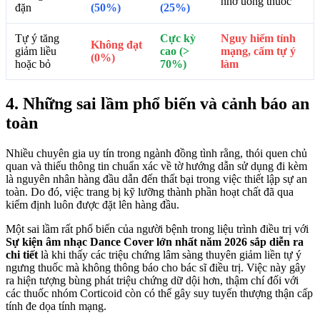
nhở uống thuốc
đặn
(50%)
(25%)
Tự ý tăng
Cực kỳ
Nguy hiểm tính
Không đạt
giảm liều
cao (>
mạng, cấm tự ý
(0%)
hoặc bỏ
70%)
làm
4. Những sai lầm phổ biến và cảnh báo an
toàn
Nhiều chuyên gia uy tín trong ngành đồng tình rằng, thói quen chủ
quan và thiếu thông tin chuẩn xác về tờ hướng dẫn sử dụng đi kèm
là nguyên nhân hàng đầu dẫn đến thất bại trong việc thiết lập sự an
toàn. Do đó, việc trang bị kỹ lưỡng thành phần hoạt chất đã qua
kiểm định luôn được đặt lên hàng đầu.
Một sai lầm rất phổ biến của người bệnh trong liệu trình điều trị với
Sự kiện âm nhạc Dance Cover lớn nhất năm 2026 sắp diễn ra
chi tiết
là khi thấy các triệu chứng lâm sàng thuyên giảm liền tự ý
ngưng thuốc mà không thông báo cho bác sĩ điều trị. Việc này gây
ra hiện tượng bùng phát triệu chứng dữ dội hơn, thậm chí đối với
các thuốc nhóm Corticoid còn có thể gây suy tuyến thượng thận cấp
tính đe dọa tính mạng.