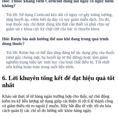
Hỏi: Thuốc kháng viêm Corticoid dùng lâu ngày có nguy hiểm
không?
Trả lời: Sử dụng Corticoid kéo dài có nguy cơ gây loãng xương,
tăng huyết áp, viêm loét dạ dày và suy giảm miễn dịch. Do đó,
loại thuốc này chỉ được dùng khi thật cần thiết và phải chịu sự
giám sát y khoa cực kỳ chặt chẽ của bác sĩ chuyên khoa.
Hỏi: Rượu bia ảnh hưởng thế nào khi đang trong quá trình
dùng thuốc?
Trả lời: Rượu bia có thể làm tăng đáng kể tác dụng phụ của thuốc
(như gây chóng mặt, hạ huyết áp tư thế đứng) hoặc làm giảm
nghiêm trọng hiệu lực sinh học của hoạt chất điều trị. Tốt nhất
nên kiêng hoàn toàn trong suốt liệu trình.
6. Lời khuyên tổng kết để đạt hiệu quả tốt
nhất
Khảo sát thực tế từ hàng ngàn trường hợp cho thấy, sự chủ động
kiểm tra kỹ liều lượng sử dụng giúp cải thiện rõ rệt tỉ lệ thành công
và giảm thiểu rủi ro ngoài ý muốn. Hãy bắt đầu từ việc tối ưu hóa
cách quản lý các chỉ số đo lường sức khỏe hàng ngày.