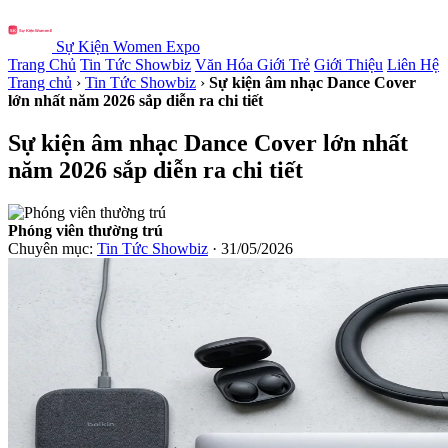
Sự Kiện Women Expo
Trang Chủ
Tin Tức Showbiz
Văn Hóa Giới Trẻ
Giới Thiệu
Liên Hệ
Trang chủ
›
Tin Tức Showbiz
›
Sự kiện âm nhạc Dance Cover
lớn nhất năm 2026 sắp diễn ra chi tiết
Sự kiện âm nhạc Dance Cover lớn nhất
năm 2026 sắp diễn ra chi tiết
Phóng viên thường trú
Chuyên mục:
Tin Tức Showbiz
· 31/05/2026