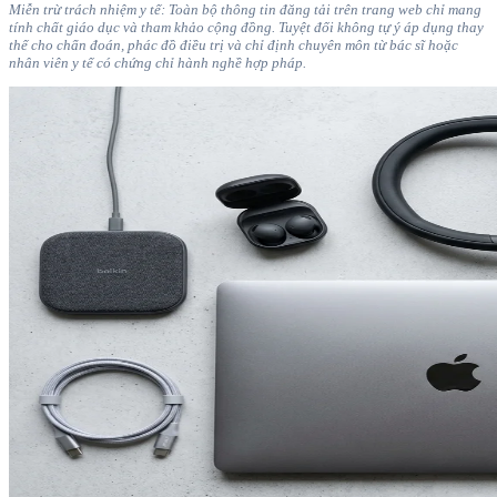
Miễn trừ trách nhiệm y tế: Toàn bộ thông tin đăng tải trên trang web chỉ mang
tính chất giáo dục và tham khảo cộng đồng. Tuyệt đối không tự ý áp dụng thay
thế cho chẩn đoán, phác đồ điều trị và chỉ định chuyên môn từ bác sĩ hoặc
nhân viên y tế có chứng chỉ hành nghề hợp pháp.