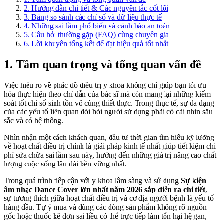
2. Hướng dẫn chi tiết & Các nguyên tắc cốt lõi
3. Bảng so sánh các chỉ số và dữ liệu thực tế
4. Những sai lầm phổ biến và cảnh báo an toàn
5. Câu hỏi thường gặp (FAQ) cùng chuyên gia
6. Lời khuyên tổng kết để đạt hiệu quả tốt nhất
1. Tầm quan trọng và tổng quan vấn đề
Việc hiểu rõ về phác đồ điều trị y khoa không chỉ giúp bạn tối ưu
hóa thực hiện theo chỉ dẫn của bác sĩ mà còn mang lại những kiểm
soát tốt chỉ số sinh tồn vô cùng thiết thực. Trong thực tế, sự đa dạng
của các yếu tố liên quan đòi hỏi người sử dụng phải có cái nhìn sâu
sắc và có hệ thống.
Nhìn nhận một cách khách quan, đầu tư thời gian tìm hiểu kỹ lưỡng
về hoạt chất điều trị chính là giải pháp kinh tế nhất giúp tiết kiệm chi
phí sửa chữa sai lầm sau này, hướng đến những giá trị nâng cao chất
lượng cuộc sống lâu dài bền vững nhất.
Trong quá trình tiếp cận với y khoa lâm sàng và sử dụng
Sự kiện
âm nhạc Dance Cover lớn nhất năm 2026 sắp diễn ra chi tiết
,
sự tương thích giữa hoạt chất điều trị và cơ địa người bệnh là yếu tố
hàng đầu. Tự ý mua và dùng các dòng sản phẩm không rõ nguồn
gốc hoặc thuốc kê đơn sai liều có thể trực tiếp làm tổn hại hệ gan,