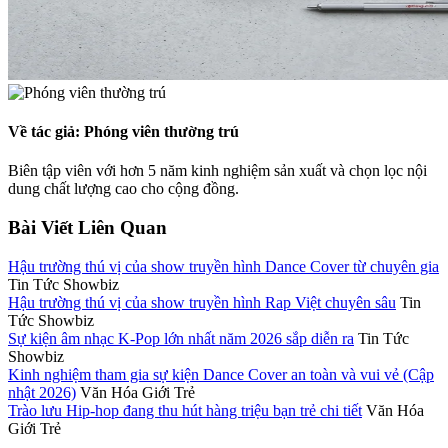
Về tác giả: Phóng viên thường trú
Biên tập viên với hơn 5 năm kinh nghiệm sản xuất và chọn lọc nội
dung chất lượng cao cho cộng đồng.
Bài Viết Liên Quan
Hậu trường thú vị của show truyền hình Dance Cover từ chuyên gia
Tin Tức Showbiz
Hậu trường thú vị của show truyền hình Rap Việt chuyên sâu
Tin
Tức Showbiz
Sự kiện âm nhạc K-Pop lớn nhất năm 2026 sắp diễn ra
Tin Tức
Showbiz
Kinh nghiệm tham gia sự kiện Dance Cover an toàn và vui vẻ (Cập
nhật 2026)
Văn Hóa Giới Trẻ
Trào lưu Hip-hop đang thu hút hàng triệu bạn trẻ chi tiết
Văn Hóa
Giới Trẻ