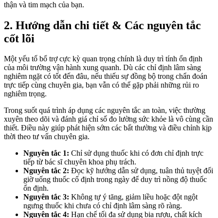
thận và tim mạch của bạn.
2. Hướng dẫn chi tiết & Các nguyên tắc
cốt lõi
Một yếu tố bổ trợ cực kỳ quan trọng chính là duy trì tính ổn định
của môi trường vận hành xung quanh. Dù các chỉ định lâm sàng
nghiêm ngặt có tốt đến đâu, nếu thiếu sự đồng bộ trong chẩn đoán
trực tiếp cùng chuyên gia, bạn vẫn có thể gặp phải những rủi ro
nghiêm trọng.
Trong suốt quá trình áp dụng các nguyên tắc an toàn, việc thường
xuyên theo dõi và đánh giá chỉ số đo lường sức khỏe là vô cùng cần
thiết. Điều này giúp phát hiện sớm các bất thường và điều chỉnh kịp
thời theo tư vấn chuyên gia.
Nguyên tắc 1:
Chỉ sử dụng thuốc khi có đơn chỉ định trực
tiếp từ bác sĩ chuyên khoa phụ trách.
Nguyên tắc 2:
Đọc kỹ hướng dẫn sử dụng, tuân thủ tuyệt đối
giờ uống thuốc cố định trong ngày để duy trì nồng độ thuốc
ổn định.
Nguyên tắc 3:
Không tự ý tăng, giảm liều hoặc đột ngột
ngưng thuốc khi chưa có chỉ định lâm sàng rõ ràng.
Nguyên tắc 4:
Hạn chế tối đa sử dụng bia rượu, chất kích