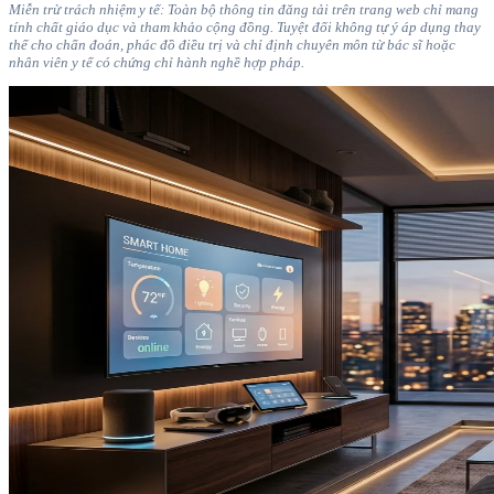
Miễn trừ trách nhiệm y tế: Toàn bộ thông tin đăng tải trên trang web chỉ mang
tính chất giáo dục và tham khảo cộng đồng. Tuyệt đối không tự ý áp dụng thay
thế cho chẩn đoán, phác đồ điều trị và chỉ định chuyên môn từ bác sĩ hoặc
nhân viên y tế có chứng chỉ hành nghề hợp pháp.