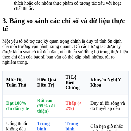
thích hoặc các nhóm thực phẩm có tương tác xấu với hoạt
chất thuốc.
3. Bảng so sánh các chỉ số và dữ liệu thực
tế
Một yếu tố bổ trợ cực kỳ quan trọng chính là duy trì tính ổn định
của môi trường vận hành xung quanh. Dù các tương tác dược lý
được kiểm soát có tốt đến đâu, nếu thiếu sự đồng bộ trong thực hiện
theo chỉ dẫn của bác sĩ, bạn vẫn có thể gặp phải những rủi ro
nghiêm trọng.
Tỉ Lệ
Mức Độ
Hiệu Quả
Khuyến Nghị Y
Biến
Tuân Thủ
Điều Trị
Khoa
Chứng
Rất cao
Đạt 100%
Thấp (<
Duy trì lối sống và
(95% cải
chỉ dẫn y tế
2%)
đo huyết áp đều
thiện)
Uống thuốc
Trung
Trung
Cần hẹn giờ nhắc
không đều
bình
bình