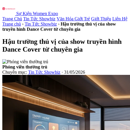
Sự Kiện Women Expo
Trang Chủ
Tin Tức Showbiz
Văn Hóa Giới Trẻ
Giới Thiệu
Liên Hệ
Trang chủ
›
Tin Tức Showbiz
›
Hậu trường thú vị của show
truyền hình Dance Cover từ chuyên gia
Hậu trường thú vị của show truyền hình
Dance Cover từ chuyên gia
Phóng viên thường trú
Chuyên mục:
Tin Tức Showbiz
· 31/05/2026