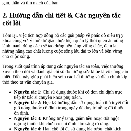
gan, thận và tim mạch của bạn.
2. Hướng dẫn chi tiết & Các nguyên tắc
cốt lõi
Tóm lại, việc tích hợp đồng bộ các giải pháp về phác đồ điều trị y
khoa cùng với ý thức tự giác thực hiện quản lý thói quen ăn uống
lành mạnh đúng cách sẽ tạo dựng nền tảng vững chắc, đem lại
những nâng cao chất lượng cuộc sống lâu dài to lớn và bền vững
cho cuộc sống.
Trong suốt quá trình áp dụng các nguyên tắc an toàn, việc thường
xuyên theo dõi và đánh giá chỉ số đo lường sức khỏe là vô cùng cần
thiết. Điều này giúp phát hiện sớm các bất thường và điều chỉnh kịp
thời theo tư vấn chuyên gia.
Nguyên tắc 1:
Chỉ sử dụng thuốc khi có đơn chỉ định trực
tiếp từ bác sĩ chuyên khoa phụ trách.
Nguyên tắc 2:
Đọc kỹ hướng dẫn sử dụng, tuân thủ tuyệt đối
giờ uống thuốc cố định trong ngày để duy trì nồng độ thuốc
ổn định.
Nguyên tắc 3:
Không tự ý tăng, giảm liều hoặc đột ngột
ngưng thuốc khi chưa có chỉ định lâm sàng rõ ràng.
Nguyên tắc 4:
Hạn chế tối đa sử dụng bia rượu, chất kích