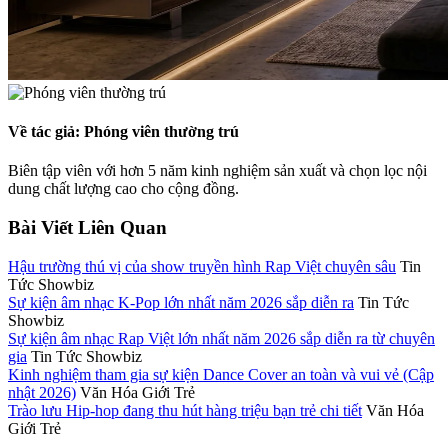
Về tác giả: Phóng viên thường trú
Biên tập viên với hơn 5 năm kinh nghiệm sản xuất và chọn lọc nội
dung chất lượng cao cho cộng đồng.
Bài Viết Liên Quan
Hậu trường thú vị của show truyền hình Rap Việt chuyên sâu
Tin
Tức Showbiz
Sự kiện âm nhạc K-Pop lớn nhất năm 2026 sắp diễn ra
Tin Tức
Showbiz
Sự kiện âm nhạc Rap Việt lớn nhất năm 2026 sắp diễn ra từ chuyên
gia
Tin Tức Showbiz
Kinh nghiệm tham gia sự kiện Dance Cover an toàn và vui vẻ (Cập
nhật 2026)
Văn Hóa Giới Trẻ
Trào lưu Hip-hop đang thu hút hàng triệu bạn trẻ chi tiết
Văn Hóa
Giới Trẻ