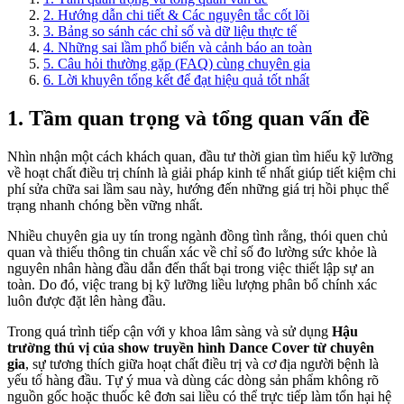
2. Hướng dẫn chi tiết & Các nguyên tắc cốt lõi
3. Bảng so sánh các chỉ số và dữ liệu thực tế
4. Những sai lầm phổ biến và cảnh báo an toàn
5. Câu hỏi thường gặp (FAQ) cùng chuyên gia
6. Lời khuyên tổng kết để đạt hiệu quả tốt nhất
1. Tầm quan trọng và tổng quan vấn đề
Nhìn nhận một cách khách quan, đầu tư thời gian tìm hiểu kỹ lưỡng
về hoạt chất điều trị chính là giải pháp kinh tế nhất giúp tiết kiệm chi
phí sửa chữa sai lầm sau này, hướng đến những giá trị hồi phục thể
trạng nhanh chóng bền vững nhất.
Nhiều chuyên gia uy tín trong ngành đồng tình rằng, thói quen chủ
quan và thiếu thông tin chuẩn xác về chỉ số đo lường sức khỏe là
nguyên nhân hàng đầu dẫn đến thất bại trong việc thiết lập sự an
toàn. Do đó, việc trang bị kỹ lưỡng liều lượng phân bổ chính xác
luôn được đặt lên hàng đầu.
Trong quá trình tiếp cận với y khoa lâm sàng và sử dụng
Hậu
trường thú vị của show truyền hình Dance Cover từ chuyên
gia
, sự tương thích giữa hoạt chất điều trị và cơ địa người bệnh là
yếu tố hàng đầu. Tự ý mua và dùng các dòng sản phẩm không rõ
nguồn gốc hoặc thuốc kê đơn sai liều có thể trực tiếp làm tổn hại hệ