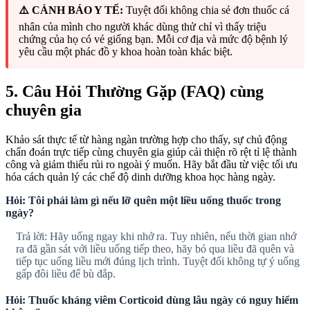
⚠️ CẢNH BÁO Y TẾ:
Tuyệt đối không chia sẻ đơn thuốc cá
nhân của mình cho người khác dùng thử chỉ vì thấy triệu
chứng của họ có vẻ giống bạn. Mỗi cơ địa và mức độ bệnh lý
yêu cầu một phác đồ y khoa hoàn toàn khác biệt.
5. Câu Hỏi Thường Gặp (FAQ) cùng
chuyên gia
Khảo sát thực tế từ hàng ngàn trường hợp cho thấy, sự chủ động
chẩn đoán trực tiếp cùng chuyên gia giúp cải thiện rõ rệt tỉ lệ thành
công và giảm thiểu rủi ro ngoài ý muốn. Hãy bắt đầu từ việc tối ưu
hóa cách quản lý các chế độ dinh dưỡng khoa học hàng ngày.
Hỏi: Tôi phải làm gì nếu lỡ quên một liều uống thuốc trong
ngày?
Trả lời: Hãy uống ngay khi nhớ ra. Tuy nhiên, nếu thời gian nhớ
ra đã gần sát với liều uống tiếp theo, hãy bỏ qua liều đã quên và
tiếp tục uống liều mới đúng lịch trình. Tuyệt đối không tự ý uống
gấp đôi liều để bù đắp.
Hỏi: Thuốc kháng viêm Corticoid dùng lâu ngày có nguy hiểm