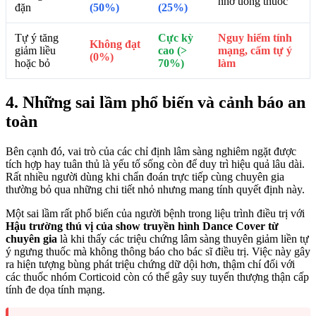
nhở uống thuốc
đặn
(50%)
(25%)
Tự ý tăng
Cực kỳ
Nguy hiểm tính
Không đạt
giảm liều
cao (>
mạng, cấm tự ý
(0%)
hoặc bỏ
70%)
làm
4. Những sai lầm phổ biến và cảnh báo an
toàn
Bên cạnh đó, vai trò của các chỉ định lâm sàng nghiêm ngặt được
tích hợp hay tuân thủ là yếu tố sống còn để duy trì hiệu quả lâu dài.
Rất nhiều người dùng khi chẩn đoán trực tiếp cùng chuyên gia
thường bỏ qua những chi tiết nhỏ nhưng mang tính quyết định này.
Một sai lầm rất phổ biến của người bệnh trong liệu trình điều trị với
Hậu trường thú vị của show truyền hình Dance Cover từ
chuyên gia
là khi thấy các triệu chứng lâm sàng thuyên giảm liền tự
ý ngưng thuốc mà không thông báo cho bác sĩ điều trị. Việc này gây
ra hiện tượng bùng phát triệu chứng dữ dội hơn, thậm chí đối với
các thuốc nhóm Corticoid còn có thể gây suy tuyến thượng thận cấp
tính đe dọa tính mạng.