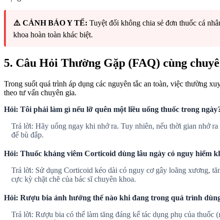
⚠️ CẢNH BÁO Y TẾ:
Tuyệt đối không chia sẻ đơn thuốc cá nhâ
khoa hoàn toàn khác biệt.
5. Câu Hỏi Thường Gặp (FAQ) cùng chuyê
Trong suốt quá trình áp dụng các nguyên tắc an toàn, việc thường xuyê
theo tư vấn chuyên gia.
Hỏi: Tôi phải làm gì nếu lỡ quên một liều uống thuốc trong ngày
Trả lời: Hãy uống ngay khi nhớ ra. Tuy nhiên, nếu thời gian nhớ ra 
để bù đắp.
Hỏi: Thuốc kháng viêm Corticoid dùng lâu ngày có nguy hiểm 
Trả lời: Sử dụng Corticoid kéo dài có nguy cơ gây loãng xương, tăn
cực kỳ chặt chẽ của bác sĩ chuyên khoa.
Hỏi: Rượu bia ảnh hưởng thế nào khi đang trong quá trình dùn
Trả lời: Rượu bia có thể làm tăng đáng kể tác dụng phụ của thuốc (