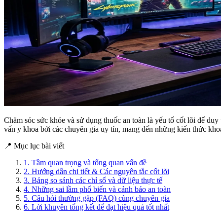
Chăm sóc sức khỏe và sử dụng thuốc an toàn là yếu tố cốt lõi để duy 
vấn y khoa bởi các chuyên gia uy tín, mang đến những kiến thức kh
📍 Mục lục bài viết
1. Tầm quan trọng và tổng quan vấn đề
2. Hướng dẫn chi tiết & Các nguyên tắc cốt lõi
3. Bảng so sánh các chỉ số và dữ liệu thực tế
4. Những sai lầm phổ biến và cảnh báo an toàn
5. Câu hỏi thường gặp (FAQ) cùng chuyên gia
6. Lời khuyên tổng kết để đạt hiệu quả tốt nhất