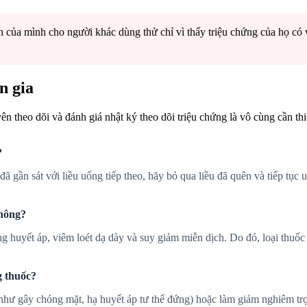
n của mình cho người khác dùng thử chỉ vì thấy triệu chứng của họ có
n gia
n theo dõi và đánh giá nhật ký theo dõi triệu chứng là vô cùng cần thi
?
đã gần sát với liều uống tiếp theo, hãy bỏ qua liều đã quên và tiếp tục 
không?
g huyết áp, viêm loét dạ dày và suy giảm miễn dịch. Do đó, loại thuốc 
g thuốc?
như gây chóng mặt, hạ huyết áp tư thế đứng) hoặc làm giảm nghiêm trọn