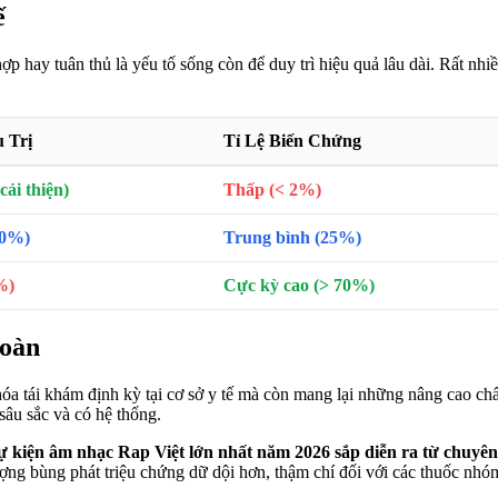
ế
ợp hay tuân thủ là yếu tố sống còn để duy trì hiệu quả lâu dài. Rất nh
 Trị
Tỉ Lệ Biến Chứng
ải thiện)
Thấp (< 2%)
50%)
Trung bình (25%)
%)
Cực kỳ cao (> 70%)
toàn
a tái khám định kỳ tại cơ sở y tế mà còn mang lại những nâng cao chất 
sâu sắc và có hệ thống.
ự kiện âm nhạc Rap Việt lớn nhất năm 2026 sắp diễn ra từ chuyên
ượng bùng phát triệu chứng dữ dội hơn, thậm chí đối với các thuốc nhóm