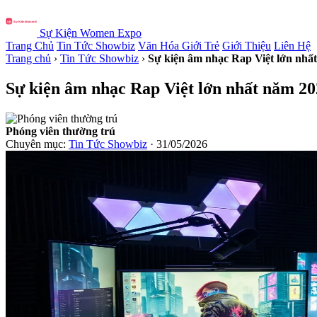
Sự Kiện Women Expo
Trang Chủ
Tin Tức Showbiz
Văn Hóa Giới Trẻ
Giới Thiệu
Liên Hệ
Trang chủ
›
Tin Tức Showbiz
›
Sự kiện âm nhạc Rap Việt lớn nhất
Sự kiện âm nhạc Rap Việt lớn nhất năm 202
Phóng viên thường trú
Chuyên mục:
Tin Tức Showbiz
· 31/05/2026