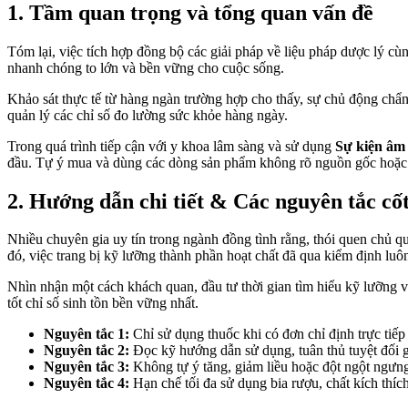
1. Tầm quan trọng và tổng quan vấn đề
Tóm lại, việc tích hợp đồng bộ các giải pháp về liệu pháp dược lý cù
nhanh chóng to lớn và bền vững cho cuộc sống.
Khảo sát thực tế từ hàng ngàn trường hợp cho thấy, sự chủ động chẩn đ
quản lý các chỉ số đo lường sức khỏe hàng ngày.
Trong quá trình tiếp cận với y khoa lâm sàng và sử dụng
Sự kiện âm 
đầu. Tự ý mua và dùng các dòng sản phẩm không rõ nguồn gốc hoặc thu
2. Hướng dẫn chi tiết & Các nguyên tắc cốt
Nhiều chuyên gia uy tín trong ngành đồng tình rằng, thói quen chủ qua
đó, việc trang bị kỹ lưỡng thành phần hoạt chất đã qua kiểm định luô
Nhìn nhận một cách khách quan, đầu tư thời gian tìm hiểu kỹ lưỡng về 
tốt chỉ số sinh tồn bền vững nhất.
Nguyên tắc 1:
Chỉ sử dụng thuốc khi có đơn chỉ định trực tiếp
Nguyên tắc 2:
Đọc kỹ hướng dẫn sử dụng, tuân thủ tuyệt đối g
Nguyên tắc 3:
Không tự ý tăng, giảm liều hoặc đột ngột ngưng
Nguyên tắc 4:
Hạn chế tối đa sử dụng bia rượu, chất kích thíc