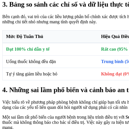
3. Bảng so sánh các chỉ số và dữ liệu thực t
Bên cạnh đó, vai trò của các liều lượng phân bổ chính xác được tích h
những chi tiết nhỏ nhưng mang tính quyết định này.
Mức Độ Tuân Thủ
Hiệu Quả Điều
Đạt 100% chỉ dẫn y tế
Rất cao (95% c
Uống thuốc không đều đặn
Trung bình (
Tự ý tăng giảm liều hoặc bỏ
Không đạt (0
4. Những sai lầm phổ biến và cảnh báo an 
Việc hiểu rõ về phương pháp phòng bệnh không chỉ giúp bạn tối ưu hó
dạng của các yếu tố liên quan đòi hỏi người sử dụng phải có cái nhìn 
Một sai lầm rất phổ biến của người bệnh trong liệu trình điều trị với
S
thuốc mà không thông báo cho bác sĩ điều trị. Việc này gây ra hiện t
mạng.