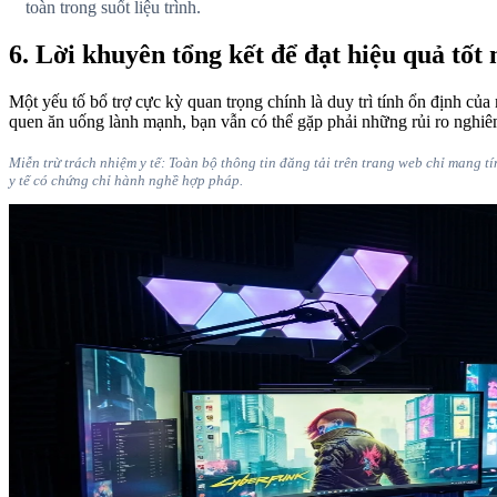
toàn trong suốt liệu trình.
6. Lời khuyên tổng kết để đạt hiệu quả tốt 
Một yếu tố bổ trợ cực kỳ quan trọng chính là duy trì tính ổn định củ
quen ăn uống lành mạnh, bạn vẫn có thể gặp phải những rủi ro nghiê
Miễn trừ trách nhiệm y tế: Toàn bộ thông tin đăng tải trên trang web chỉ mang t
y tế có chứng chỉ hành nghề hợp pháp.