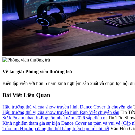
Về tác giả: Phóng viên thường trú
Biên tập viên với hơn 5 năm kinh nghiệm sản xuất và chọn lọc nội d
Bài Viết Liên Quan
Hậu trường thú vị của show truyền hình Dance Cover từ chuyên gia
Hậu trường thú vị của show truyền hình Rap Việt chuyên sâu
Tin Tứ
Sự kiện âm nhạc K-Pop lớn nhất năm 2026 sắp diễn ra
Tin Tức Show
Kinh nghiệm tham gia sự kiện Dance Cover an toàn và vui vẻ (Cập n
Trào lưu Hip-hop đang thu hút hàng triệu bạn trẻ chi tiết
Văn Hóa Giớ