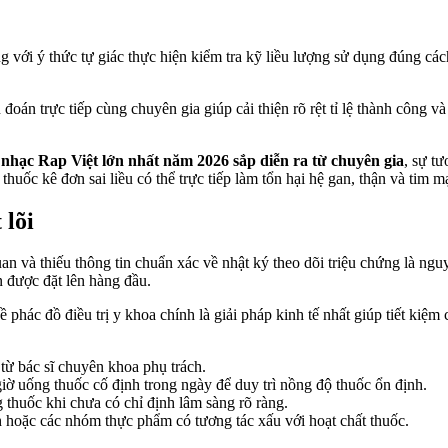
ng với ý thức tự giác thực hiện kiểm tra kỹ liều lượng sử dụng đúng cá
oán trực tiếp cùng chuyên gia giúp cải thiện rõ rệt tỉ lệ thành công và
nhạc Rap Việt lớn nhất năm 2026 sắp diễn ra từ chuyên gia
, sự tư
ốc kê đơn sai liều có thể trực tiếp làm tổn hại hệ gan, thận và tim m
 lõi
n và thiếu thông tin chuẩn xác về nhật ký theo dõi triệu chứng là nguy
n được đặt lên hàng đầu.
phác đồ điều trị y khoa chính là giải pháp kinh tế nhất giúp tiết kiệm 
 từ bác sĩ chuyên khoa phụ trách.
iờ uống thuốc cố định trong ngày để duy trì nồng độ thuốc ổn định.
 thuốc khi chưa có chỉ định lâm sàng rõ ràng.
h hoặc các nhóm thực phẩm có tương tác xấu với hoạt chất thuốc.